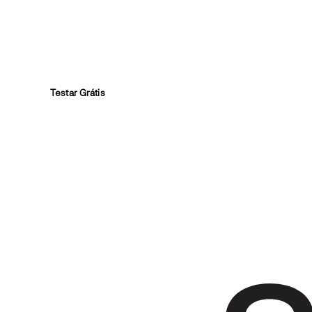
Quer ver o SIG Virtual funcionando?
Teste grátis e veja se faz sentido pra sua empresa.
Testar Grátis