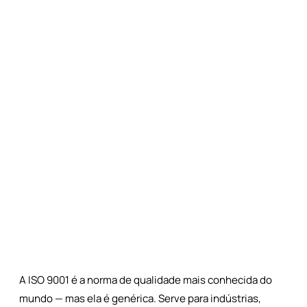
BLOG
NBR 15906 — Gestão da
qualidade em serviços
notariais e de registro
27 de abril de 2026
A ISO 9001 é a norma de qualidade mais conhecida do
mundo — mas ela é genérica. Serve para indústrias,